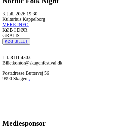
Nordic Folk Night
3. juli, 2026 19:30
Kulturhus Kappelborg
MERE INFO
KØB I DØR
GRATIS
KØB BILLET
Tlf: 8111 4303
Billetkontor@skagenfestival.dk
Postadresse Buttervej 56
9990 Skagen
.
Presse
Ordensregler
Ansøgning
Privatlivspolitik
Handelsbetingelser
Mediesponsor