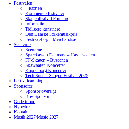
Festivalen
Historien
Kommende festivaler
Skagenfestival Forening
Information
Tidligere kunstnere
Den Danske Folkemusikpris
Festivalshop – Merchandise
Scenerne
Scenerne
Sparekassen Danmark – Havnescenen
FF-Skagen – Byscenen
Skawbaren Koncerter
Kappelborg Koncerter
Tech Spec – Skagen Festival 2026
Festivalcamping
Sponsorer
Sponsor oversigt
Bliv Sponsor
Gode tilbud
Nyheder
Kontakt
Musik 2027/Music 2027