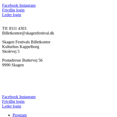
Facebook
Instagram
Frivillig login
Leder login
Tlf: 8111 4303
Billetkontor@skagenfestival.dk
Skagen Festivals Billetkontor
Kulturhus Kappelborg
Skolevej 5
Postadresse Buttervej 56
9990 Skagen
Presse
Ordensregler
Ansøgning
Privatlivspolitik
Facebook
Instagram
Frivillig login
Leder login
Program