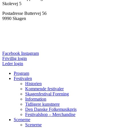
Skolevej 5
Postadresse Buttervej 56
9990 Skagen
Presse
Ordensregler
Ansøgning
Privatlivspolitik
Facebook
Instagram
Frivillig login
Leder login
Program
Festivalen
Historien
Kommende festivaler
Skagenfestival Forening
Information
Tidligere kunstnere
Den Danske Folkemusikpris
Festivalshop – Merchandise
Scenerne
Scenerne