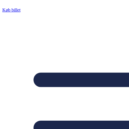
Videre
til
Køb billet
indhold