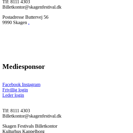
Tlf: 8111 4303
Billetkontor@skagenfestival.dk
Postadresse Buttervej 56
9990 Skagen
.
Presse
Ordensregler
Ansøgning
Privatlivspolitik
Handelsbetingelser
Mediesponsor
Facebook
Instagram
Frivillig login
Leder login
Tlf: 8111 4303
Billetkontor@skagenfestival.dk
Skagen Festivals Billetkontor
Kulturhus Kappelborg