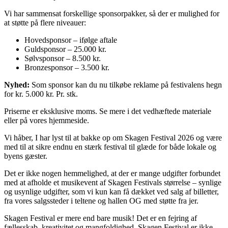
Vi har sammensat forskellige sponsorpakker, så der er mulighed for
at støtte på flere niveauer:
Hovedsponsor – ifølge aftale
Guldsponsor – 25.000 kr.
Sølvsponsor – 8.500 kr.
Bronzesponsor – 3.500 kr.
Nyhed:
Som sponsor kan du nu tilkøbe reklame på festivalens hegn
for kr. 5.000 kr. Pr. stk.
Priserne er eksklusive moms. Se mere i det vedhæftede materiale
eller på vores hjemmeside.
Vi håber, I har lyst til at bakke op om Skagen Festival 2026 og være
med til at sikre endnu en stærk festival til glæde for både lokale og
byens gæster.
Det er ikke nogen hemmelighed, at der er mange udgifter forbundet
med at afholde et musikevent af Skagen Festivals størrelse – synlige
og usynlige udgifter, som vi kun kan få dækket ved salg af billetter,
fra vores salgssteder i teltene og hallen OG med støtte fra jer.
Skagen Festival er mere end bare musik! Det er en fejring af
fællesskab, kreativitet og mangfoldighed. Skagen Festival er ikke,