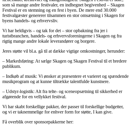
som så mange andre festivaler, en indhegnet begivenhed – Skagen
Festival er en stemning og en fest i byen. De mere end 30.000
festivalgæster genererer tilsammen en stor omsætning i Skagen for
byens handels- og erhvervsliv.
Vi har heldigvis – og tak for det – stor opbakning fra jer i
turistbranchen, handels- og erhvervsforeningerne i Skagen og fra
rigtig mange andre lokale leverandører og borgere.
Jeres støtte vil bl.a. gå til at dække vigtige omkostninger, herunder:
– Markedsføring: At sælge Skagen og Skagen Festival til et bredere
publikum.
– Indkøb af musik: Vi ønsker at præsentere et varieret og spændende
musikprogram og at kunne tiltrække talentfulde kunstnere.
– Udstyr-logistik: Alt fra telte- og sceneopsætning til sikkerhed er
afgørende for en vellykket festival.
Vi har skabt forskellige pakker, der passer til forskellige budgetter,
og vi er taknemmelige for enhver form for støtte, I kan give.
Få overblik over sponsorpakkerne her: