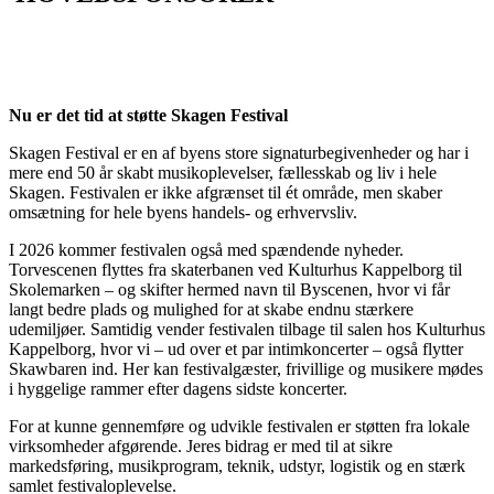
Nu er det tid at støtte Skagen Festival
Skagen Festival er en af byens store signaturbegivenheder og har i
mere end 50 år skabt musikoplevelser, fællesskab og liv i hele
Skagen. Festivalen er ikke afgrænset til ét område, men skaber
omsætning for hele byens handels- og erhvervsliv.
I 2026 kommer festivalen også med spændende nyheder.
Torvescenen flyttes fra skaterbanen ved Kulturhus Kappelborg til
Skolemarken – og skifter hermed navn til Byscenen, hvor vi får
langt bedre plads og mulighed for at skabe endnu stærkere
udemiljøer. Samtidig vender festivalen tilbage til salen hos Kulturhus
Kappelborg, hvor vi – ud over et par intimkoncerter – også flytter
Skawbaren ind. Her kan festivalgæster, frivillige og musikere mødes
i hyggelige rammer efter dagens sidste koncerter.
For at kunne gennemføre og udvikle festivalen er støtten fra lokale
virksomheder afgørende. Jeres bidrag er med til at sikre
markedsføring, musikprogram, teknik, udstyr, logistik og en stærk
samlet festivaloplevelse.