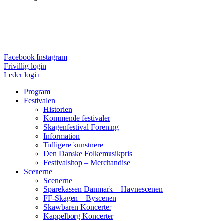
Presse
Ordensregler
Ansøgning
Privatlivspolitik
Facebook
Instagram
Frivillig login
Leder login
Program
Festivalen
Historien
Kommende festivaler
Skagenfestival Forening
Information
Tidligere kunstnere
Den Danske Folkemusikpris
Festivalshop – Merchandise
Scenerne
Scenerne
Sparekassen Danmark – Havnescenen
FF-Skagen – Byscenen
Skawbaren Koncerter
Kappelborg Koncerter