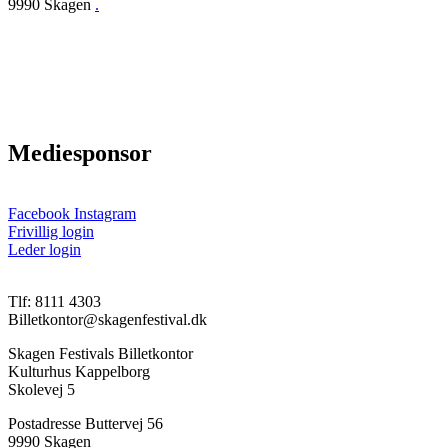
9990 Skagen
.
Presse
Ordensregler
Ansøgning
Privatlivspolitik
Handelsbetingelser
Mediesponsor
Facebook
Instagram
Frivillig login
Leder login
Tlf: 8111 4303
Billetkontor@skagenfestival.dk
Skagen Festivals Billetkontor
Kulturhus Kappelborg
Skolevej 5
Postadresse Buttervej 56
9990 Skagen