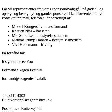
I år vil repræsentanter fra vores sponsorudvalg gå ”på gaden” og
opsøge og besøg nye og gamle sponsorer. I kan forvente at blive
kontaktet pr. mail, telefon eller personligt af:
Mikkel Kongerslev – næstformand
Karsten Niss – kasserer
Mie Simonsen – bestyrelsesmedlem
Mathias Rump Hansen – bestyrelsesmedlem
Vivi Hedemann – frivillig
På forhånd tak
It’s good to see You
Formand Skagen Festival
formand@skagenfestival.dk
Tlf: 8111 4303
Billetkontor@skagenfestival.dk
Postadresse Buttervej 56